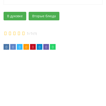
В духовке
Вторые блюда
5
/
5
(
1
)