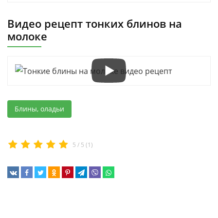
Видео рецепт тонких блинов на
молоке
Блины, оладьи
5
/
5
(
1
)