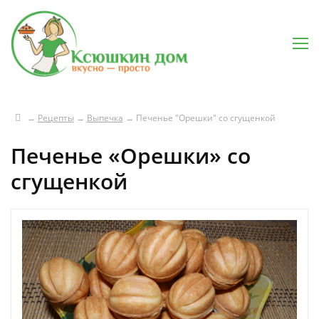
→
Рецепты
→
Выпечка
→
Печенье "Орешки" со сгущенкой
Печенье «Орешки» со
сгущенкой